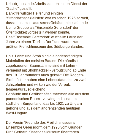
Urlaub, tausende Arbeitsstunden in den Dienst der
"Sache" gestellt.
Dank freiwilliger Helfer und einigen
"Strohdachspezialisten" war es schon 1976 so weit,
dass die damals aus sechs Gebäuden bestehende
kleine Gruppe als "Ensemble Gerersdorf" der
Öffentlichkeit vorgestellt werden konnte.
Das "Ensemble Gerersdorf" wuchs im Laufe der
Jahre zu einem "Dorf im Dorf" und wurde zum
größten Freilichtmuseum des Südburgenlandes.
Holz, Lehm und Stroh sind die bodenständigen
Materialien der meisten Bauten. Die händisch
zugehauenen Baumstämme sind mit Lehm -
vermengt mit Strohhäcksel - verputzt und ab Ende
des 19. Jahrhunderts auch gekalkt. Die Roggen-
Strohdächer haben eine Lebensdauer bis zu zwei
Jahrzehnten und wirken wie der Verputz
temperaturausgleichend.
Gebäude und Gerätschaften stammen alle aus dem
pannonischen Raum - vorwiegend aus dem
südlichen Burgenland, das bis 1921 zu Ungarn
gehörte und aus dem angrenzenden heutigen
West-Ungarn.
Der Verein "Freunde des Freilichtmuseums
Ensemble Gerersdorf", dem 1996 vom Gründer
Prof. Gerhard Kisser das Museum übertragen