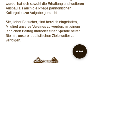
wurde, hat sich sowohl die Erhaltung und weiteren
Ausbau als auch die Pflege pannonischen
Kulturgutes zur Aufgabe gemacht.
Sie, lieber Besucher, sind herzlich eingeladen,
Mitglied unseres Vereines zu werden: mit einem
jährlichen Beitrag und/oder einer Spende helfen
Sie mit, unsere idealistischen Ziele weiter zu
verfolgen.
Freilichtmuseum Ensemble Gerersdorf
Museumsstraße 20, 7542 Gerersdorf bei Güssing,
Telefon
+43 3328 32255
freilichtmuseum.gerersdorf@aon.at,
www.freilichtm
useum-gerersdorf.at
Datenschutz
|
Kontakt
|
Do Not Sell My Personal Information