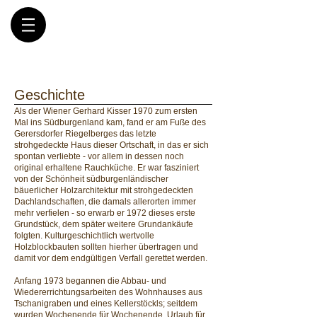
Geschichte
Als der Wiener Gerhard Kisser 1970 zum ersten
Mal ins Südburgenland kam, fand er am Fuße des
Gerersdorfer Riegelberges das letzte
strohgedeckte Haus dieser Ortschaft, in das er sich
spontan verliebte - vor allem in dessen noch
original erhaltene Rauchküche. Er war fasziniert
von der Schönheit südburgenländischer
bäuerlicher Holzarchitektur mit strohgedeckten
Dachlandschaften, die damals allerorten immer
mehr verfielen - so erwarb er 1972 dieses erste
Grundstück, dem später weitere Grundankäufe
folgten. Kulturgeschichtlich wertvolle
Holzblockbauten sollten hierher übertragen und
damit vor dem endgültigen Verfall gerettet werden.
Anfang 1973 begannen die Abbau- und
Wiedererrichtungsarbeiten des Wohnhauses aus
Tschanigraben und eines Kellerstöckls; seitdem
wurden Wochenende für Wochenende, Urlaub für