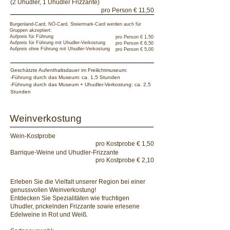
(2 Uhudler, 1 Uhudler Frizzante)
pro Person € 11,50
Burgenland-Card, NÖ-Card, Steiermark-Card werden auch für
Gruppen akzeptiert:
Aufpreis für Führung
pro Person € 1,50
Aufpreis für Führung mit Uhudler-Verkostung
pro Person € 6,50
Aufpreis ohne Führung mit Uhudler-Verkostung
pro Person € 5,00
Geschätzte Aufenthaltsdauer im Freilichtmuseum:
-Führung durch das Museum: ca. 1,5 Stunden
-Führung durch das Museum + Uhudler-Verkostung: ca. 2,5
Stunden
Weinverkostung
Wein-Kostprobe
pro Kostprobe € 1,50
​Barrique-Weine und Uhudler-Frizzante​
pro Kostprobe € 2,10
Erleben Sie die Vielfalt unserer Region bei einer
genussvollen Weinverkostung!
Entdecken Sie Spezialitäten wie fruchtigen
Uhudler, prickelnden Frizzante sowie erlesene
Edelweine in Rot und Weiß.