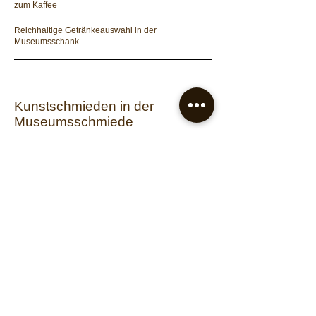
zum Kaffee
_
Reichhaltige Getränkeauswahl in der
Museumsschank
_
Kunstschmieden in der
Museumsschmiede
Mit der Möglichkeit zum Mitmachen
Dauer: ca. 2 Stunden, inkl. Material
pro Gruppe € 180,00
Busparkplätze ausreichend vorhanden.
Vorbestellung erforderlich! Bitte kontaktieren Sie
uns per E-Mail
unter
freilichtmuseum.gerersdorf@aon.at
oder
telefonisch unter
03328 32255
.