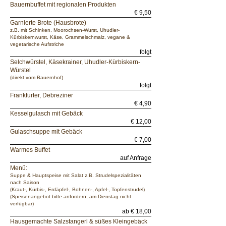
Bauernbuffet mit regionalen Produkten
€ 9,50
Garnierte Brote (Hausbrote)
z.B. mit Schinken, Moorochsen-Wurst, Uhudler-
Kürbiskernwurst, Käse, Grammelschmalz, vegane &
vegetarische Aufstriche
folgt
Selchwürstel, Käsekrainer, Uhudler-Kürbiskern-
Würstel
(direkt vom Bauernhof)
folgt
Frankfurter, Debreziner
€ 4,90
Kesselgulasch mit Gebäck
€ 12,00
Gulaschsuppe mit Gebäck
€ 7,00
Warmes Buffet
auf Anfrage
Menü:
Suppe & Hauptspeise mit Salat z.B. Strudelspezialitäten
nach Saison
(Kraut-, Kürbis-, Erdäpfel-, Bohnen-, Apfel-, Topfenstrudel)
(Speisenangebot bitte anfordern; am Dienstag nicht
verfügbar)
ab € 18,00
Hausgemachte Salzstangerl & süßes Kleingebäck